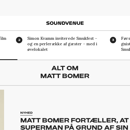
Soundvenue
ilm
Simon Kvamm inviterede Smukfest –
Førs
og en perlerække af gæster – med i
gnis
øvelokalet
Smuk
ALT OM
MATT BOMER
NYHED
MATT BOMER FORTÆLLER, AT
SUPERMAN PÅ GRUND AF SIN