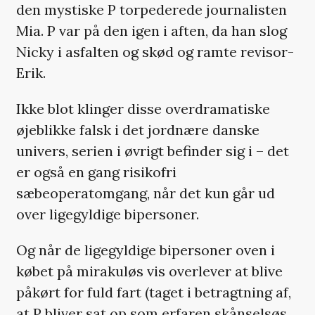
den mystiske P torpederede journalisten
Mia. P var på den igen i aften, da han slog
Nicky i asfalten og skød og ramte revisor-
Erik.
Ikke blot klinger disse overdramatiske
øjeblikke falsk i det jordnære danske
univers, serien i øvrigt befinder sig i – det
er også en gang risikofri
sæbeoperatomgang, når det kun går ud
over ligegyldige bipersoner.
Og når de ligegyldige bipersoner oven i
købet på mirakuløs vis overlever at blive
påkørt for fuld fart (taget i betragtning af,
at P bliver sat op som erfaren skånselsøs