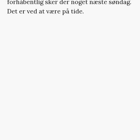
forhåbentlig sker der noget næste søndag.
Det er ved at være på tide.
UGENS BIMSE SPECIAL
AWARD
Det er sært, så svært Bimse har ved at
gøre sig fortjent til sin egen pris, men han
får heller ikke meget hjælp af den