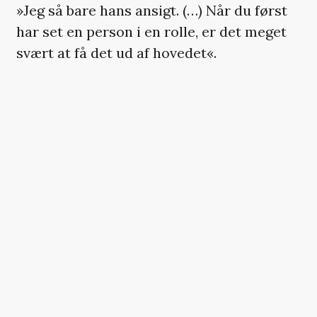
»Jeg så bare hans ansigt. (…) Når du først
har set en person i en rolle, er det meget
svært at få det ud af hovedet«.
3. Pacino om at få rollen
»Det virkede, som om jeg hele tiden blev
testet. Jeg blev stadig testet, efter jeg fik
rollen«.
4. Pacino om egentlig at have
foretrukket rollen som Sonny
»Jeg tænkte, at han (Michael, red.) ikke var
en god rolle«.
5. Pacino om at være brudt sammen
med Diane Keaton efter en af