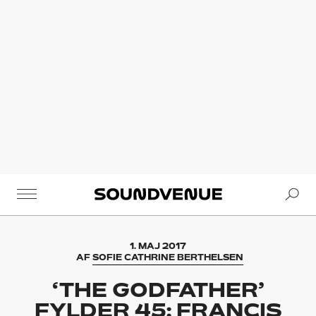
Se
Soundvenue
1. MAJ 2017
AF
SOFIE CATHRINE BERTHELSEN
‘THE GODFATHER’
FYLDER 45: FRANCIS