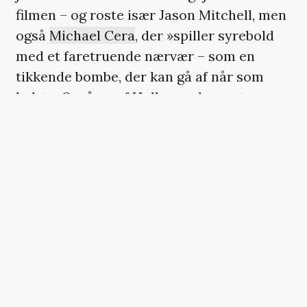
filmen – og roste især Jason Mitchell, men
også
Michael Cera
, der »spiller syrebold
med et faretruende nærvær – som en
tikkende bombe, der kan gå af når som
helst«. Også en af Hollywoods mest
interessante skikkelser,
Caleb Landry
Jones
, der spillede stjernepsykopat i
netop ‘Get Out’, er på rollelisten.
Filmen er mere thriller end gyser, men
skulle efter sigende være ekstremt intens.
Desto mere imponerende, at Silva skrev
manuskriptet på 10 dage og optog filmen
for ganske få midler uden støtte.