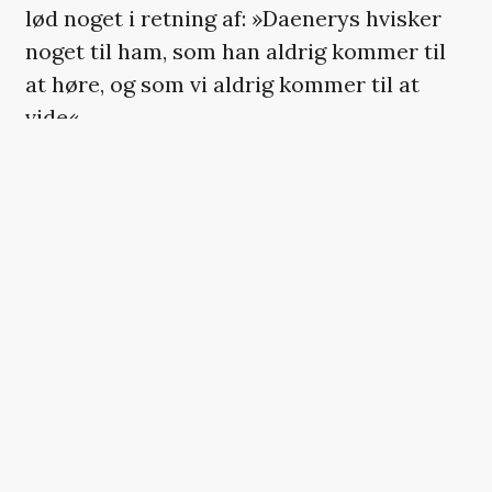
lød noget i retning af: »Daenerys hvisker
noget til ham, som han aldrig kommer til
at høre, og som vi aldrig kommer til at
vide«.
Derfor stillede
Entertainment Weekly
Ser
Jorah-skuespiller
Iain Glen
spørgsmålet,
hvad i alverden,
Emilia Clarke
i Daenerys’
skikkelse selv fandt på at hviske i det
allersidste intime moment.
»Det er noget fuldstændigt oprigtigt og tro
mod øjeblikket, og noget, jeg aldrig vil
glemme,« forklarer Iain Glen. »Jeg vil altid
værdsætte det, fordi det er noget, ingen