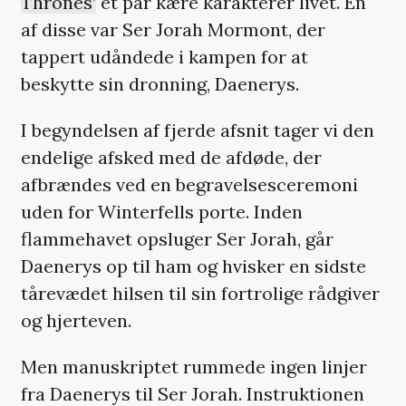
Thrones’
et par kære karakterer livet. En
af disse var Ser Jorah Mormont, der
tappert udåndede i kampen for at
beskytte sin dronning, Daenerys.
I begyndelsen af fjerde afsnit tager vi den
endelige afsked med de afdøde, der
afbrændes ved en begravelsesceremoni
uden for Winterfells porte. Inden
flammehavet opsluger Ser Jorah, går
Daenerys op til ham og hvisker en sidste
tårevædet hilsen til sin fortrolige rådgiver
og hjerteven.
Men manuskriptet rummede ingen linjer
fra Daenerys til Ser Jorah. Instruktionen