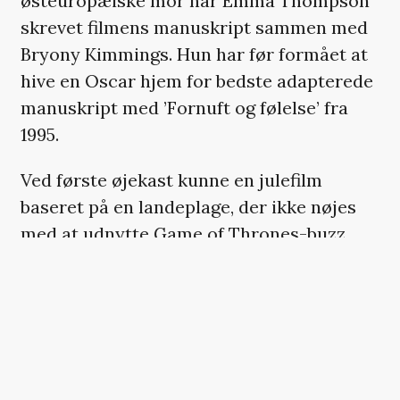
østeuropæiske mor har Emma Thompson
skrevet filmens manuskript sammen med
Bryony Kimmings. Hun har før formået at
hive en Oscar hjem for bedste adapterede
manuskript med ’Fornuft og følelse’ fra
1995.
Ved første øjekast kunne en julefilm
baseret på en landeplage, der ikke nøjes
med at udnytte Game of Thrones-buzz,
men også tager en bid af ’Crazy Rich
Asians’-kagen ved at sætte Henry Golding
og Michelle Yeoh på rollelisten, virke som
en komedieinstruktørs desperate skrig
om en publikumssucces.