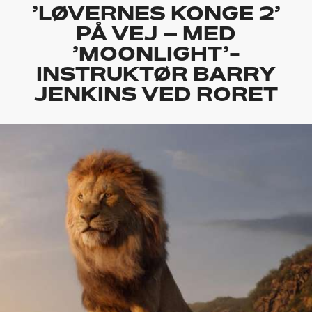
’LØVERNES KONGE 2’
PÅ VEJ – MED
’MOONLIGHT’-
INSTRUKTØR BARRY
JENKINS VED RORET