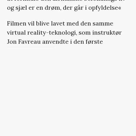
og sjæl er en drøm, der går i opfyldelse«
Filmen vil blive lavet med den samme
virtual reality-teknologi, som instruktør
Jon Favreau anvendte i den første
’Løvernes konge’
-genindspilning – som vi i
øvrigt gav hele
seks stjerner i vores
anmeldelse
med ordene ’en Hollywood-
historisk gamechanger’.
Ifølge Deadlines kilder bliver efterfølgeren
angiveligt en prequel, der skal fokusere på
karakterernes mytologi og tage
udgangspunkt i Mufasas
oprindelseshistorie.