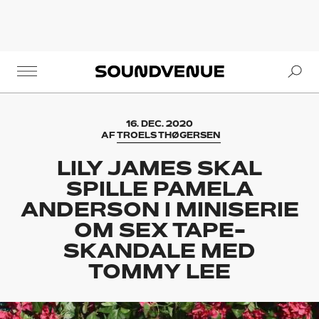
Se
Soundvenue
16. DEC. 2020
AF
TROELS THØGERSEN
LILY JAMES SKAL
SPILLE PAMELA
ANDERSON I MINISERIE
OM SEX TAPE-
SKANDALE MED
TOMMY LEE