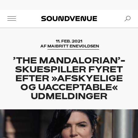
Se
Soundvenue
11. FEB. 2021
AF
MAIBRITT ENEVOLDSEN
’THE MANDALORIAN’-
SKUESPILLER FYRET
EFTER »AFSKYELIGE
OG UACCEPTABLE«
UDMELDINGER