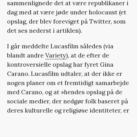
sammenlignede det at være republikaner i
dag med at være jøde under holocaust (et
opslag, der blev foreviget på Twitter, som
det ses nederst i artiklen).
I går meddelte Lucasfilm således (via
blandt andre
Variety
), at de efter de
kontroversielle opslag har fyret Gina
Carano. Lucasfilm udtaler, at der ikke er
nogen planer om et fremtidigt samarbejde
med Carano, og at »hendes opslag på de
sociale medier, der nedgør folk baseret på
deres kulturelle og religiøse identiteter, er
afskyelige og uacceptable«. Sidenhen har
også UTA, bureauet, der repræsenterede