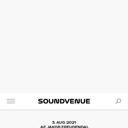
Se
Soundvenue
3. AUG. 2021
AF
JAKOB FREUDENDAL