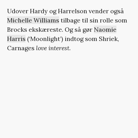
Udover Hardy og Harrelson vender også
Michelle Williams
tilbage til sin rolle som
Brocks ekskæreste. Og så gør
Naomie
Harris
(‘Moonlight’) indtog som Shriek,
Carnages
love interest
.
Denne gang er det motion capture-geniet
Andy Serkis
, der instruerer løjerne. Sidst
han sad i instruktørstolen var med
den
mørke junglebog-filmatisering ‘Mowgli’
fra
2018. Den første
‘Venom’
-films
manuskriptforfatter,
Kelly Marcel
,
gentager bedriften i den nye
superskurkefilm, og hun får altså selskab
af Hardy, der har sin første