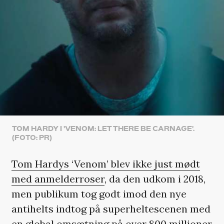
TOM HARDY I 'VENOM: LET THERE BE CARNAGE'.
(FOTO: PR)
Tom Hardys ‘Venom’ blev ikke just mødt
med anmelderroser
, da den udkom i 2018,
men publikum tog godt imod den nye
antihelts indtog på superheltescenen med
en global omsætning på over 800 millioner