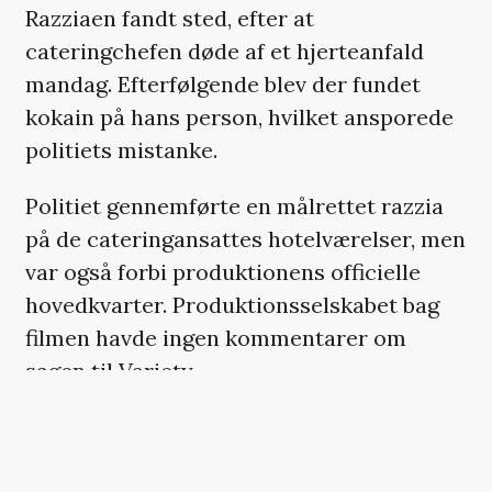
Razziaen fandt sted, efter at
cateringchefen døde af et hjerteanfald
mandag. Efterfølgende blev der fundet
kokain på hans person, hvilket ansporede
politiets mistanke.
Politiet gennemførte en målrettet razzia
på de cateringansattes hotelværelser, men
var også forbi produktionens officielle
hovedkvarter. Produktionsselskabet bag
filmen havde ingen kommentarer om
sagen til Variety.
‘The Equalizer 3’
instrueres af Antoine
Fuqua med Washington og Dakota Fanning