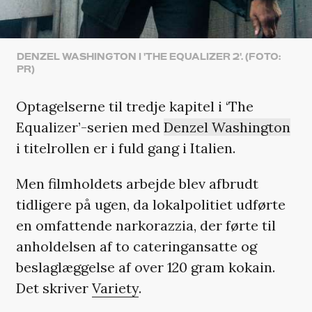
DENZEL WASHINGTON I 'THE EQUALIZER 2'. (FOTO:
PR)
Optagelserne til tredje kapitel i ‘The
Equalizer’-serien med
Denzel Washington
i titelrollen er i fuld gang i Italien.
Men filmholdets arbejde blev afbrudt
tidligere på ugen, da lokalpolitiet udførte
en omfattende narkorazzia, der førte til
anholdelsen af to cateringansatte og
beslaglæggelse af over 120 gram kokain.
Det skriver
Variety
.