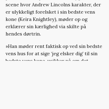
scene hvor Andrew Lincolns karakter, der
er ulykkeligt forelsket i sin bedste vens
kone (Keira Knightley), møder op og
erklærer sin kærlighed via skilte på
hendes dørtrin.
»Han møder rent faktisk op ved sin bedste
vens hus for at sige ‘jeg elsker dig’ til sin
bedste vens kone, usikker på om det
overhovedet er hende, der åbner døren«,
anerkender
‘Love Actually’
-skaberen.
Der er mange, der mener, at manden er
stalker-agtig, og det er Richard Curtis
blevet forstående overfor med tiden.