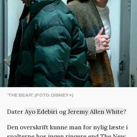
'THE BEAR'. (FOTO: DISNEY+)
Dater
Ayo Edebiri
og
Jeremy Allen White
?
Den overskrift kunne man for nylig læste i
spalterne hos ingen ringere end
The New