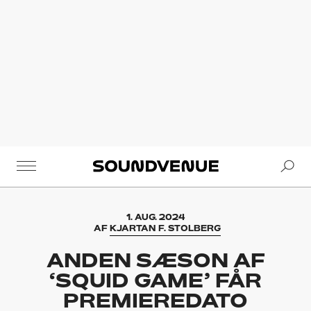
Se
Soundvenue
1. AUG. 2024
AF
KJARTAN F. STOLBERG
ANDEN SÆSON AF
‘SQUID GAME’ FÅR
PREMIEREDATO