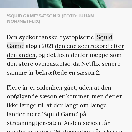
'SQUID GAME' SÆSON 2. (FOTO: JUHAN
NOH/NETFLIX)
Den sydkoreanske dystopiserie
‘Squid
Game’
slog i 2021
den ene seerrekord efter
den anden
, og det kom derfor næppe som
den store overraskelse, da Netflix senere
samme år
bekræftede en sæson 2
.
Flere år er sidenhen gået, uden at den
opfølgende sæson er kommet, men der er
ikke længe til, at der langt om længe
lander mere ‘Squid Game’ på
streamingtjenesten. Anden sæson får
nemlig premiere 26. december i år,
skriver