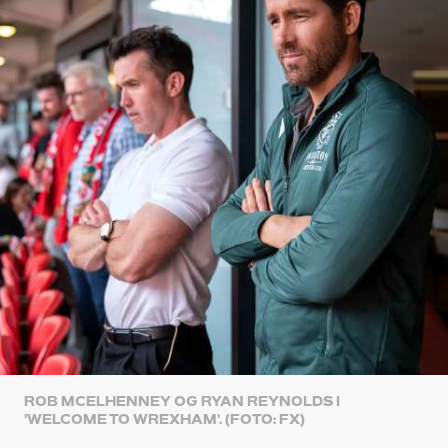
ROB MCELHENNEY OG RYAN REYNOLDS I
'WELCOME TO WREXHAM'. (FOTO: FX)