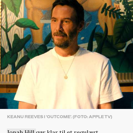
KEANU REEVES I 'OUTCOME'. (FOTO: APPLE TV)
Jonah Hill
gør klar til et regulært