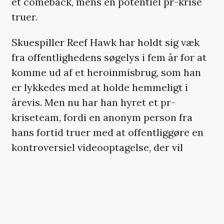
et comeback, mens en potentiel pr-krise
truer.
Skuespiller Reef Hawk har holdt sig væk
fra offentlighedens søgelys i fem år for at
komme ud af et heroinmisbrug, som han
er lykkedes med at holde hemmeligt i
årevis. Men nu har han hyret et pr-
kriseteam, fordi en anonym person fra
hans fortid truer med at offentliggøre en
kontroversiel videooptagelse, der vil
ødelægge hans image som »USA’s
yndlingsfilmstjerne«.
HER SKULLE DER VÆRE