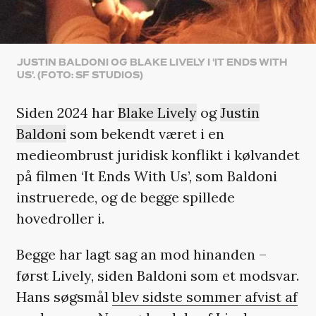
JUSTIN BALDONI OG BLAKE LIVELY I 'IT ENDS WITH
US'. (FOTO: SF STUDIOS)
Siden 2024 har
Blake Lively
og
Justin
Baldoni
som bekendt været i en
medieombrust juridisk konflikt i kølvandet
på filmen ‘It Ends With Us’, som Baldoni
instruerede, og de begge spillede
hovedroller i.
Begge har lagt sag an mod hinanden –
først Lively, siden Baldoni som et modsvar.
Hans søgsmål
blev sidste sommer afvist af