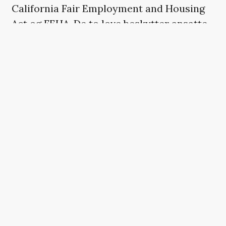
California Fair Employment and Housing
Act og FEHA. De to love beskytter ansatte
mod diskrimination, chikane og
gengældelse på arbejdspladsen.
»Denne sag har altid været og vil fortsat
være fokuseret på den ødelæggende
gengældelse og de ekstraordinære skridt,
som de sagsøgte tog for at ødelægge Blake
Livelys omdømme, fordi hun stod op for
sikkerheden på settet, og det er den sag,
der går i retten«, udtaler Livelys advokat
Sigrid McCawley.
»Hun ser frem til at vidne under retssagen