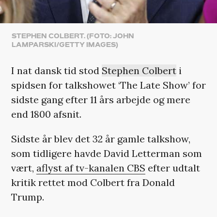
STEPHEN COLBERT. (FOTO: JOHN
LAMPARSKI/GETTY IMAGES)
I nat dansk tid stod
Stephen Colbert
i
spidsen for talkshowet ‘The Late Show’ for
sidste gang efter 11 års arbejde og mere
end 1800 afsnit.
Sidste år blev det 32 år gamle talkshow,
som tidligere havde David Letterman som
vært,
aflyst af tv-kanalen CBS
efter udtalt
kritik rettet mod Colbert fra Donald
Trump.