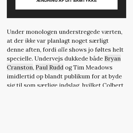
ÆNDRING AF DIT SAMTYKKE
Under monologen understregede værten,
at der
ikke
var planlagt noget særligt
denne aften, fordi
alle
shows jo føltes helt
specielle. Undervejs dukkede både
Bryan
Cranston
,
Paul Rudd
og Tim Meadows
imidlertid op blandt publikum for at byde
sig til som særlige indslag, hvilket Colbert
dog måtte afvise.
»Sker der ikke noget specielt i aften?«,
sagde Cranston. »Ikke engang en surprise-
celebrity-cameo ud af det blå?«.