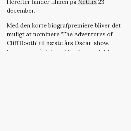
Herefter lander filmen på
Netflix
23.
december.
Med den korte biografpremiere bliver det
muligt at nominere ‘The Adventures of
Cliff Booth’ til næste års Oscar-show,
ligesom vi så det med Guillermo del Toros
Netflix-samarbejde ‘Frankenstein’ i år.
Cliff Booth-filmen overtager den tidligere
plads for Netflix og Greta Gerwigs
‘Narnia’-filmatisering. ‘Narnia: The
Magician’s Nephew’ er blevet udskudt til
februar 2027, hvor filmen til gengæld i et
uvant træk fra Netflix
får en regulær
biografpremiere
med 45 dage på det store