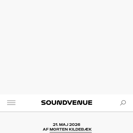
Se
Soundvenue
21. MAJ 2026
AF
MORTEN KILDEBÆK