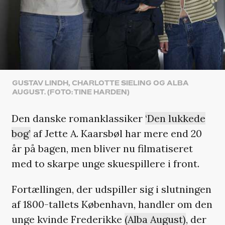
GUSTAV LINDH, CHARLOTTE SIELING OG ALBA
AUGUST. (FOTO: TINE HARDEN)
Den danske romanklassiker
‘Den lukkede
bog’
af Jette A. Kaarsbøl har mere end 20
år på bagen, men bliver nu filmatiseret
med to skarpe unge skuespillere i front.
Fortællingen, der udspiller sig i slutningen
af 1800-tallets København, handler om den
unge kvinde Frederikke
(Alba August)
, der