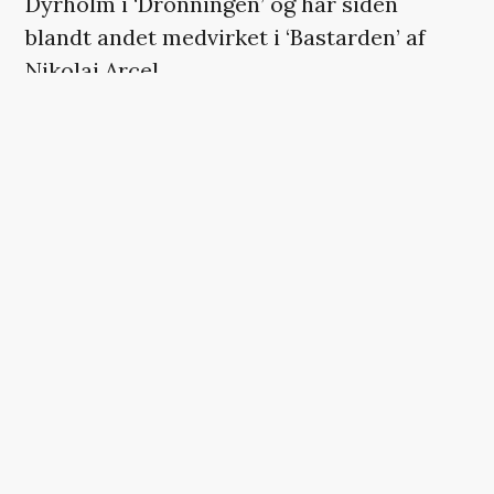
Dyrholm i ‘Dronningen’ og har siden
blandt andet medvirket i ‘Bastarden’ af
Nikolaj Arcel.
På rollelisten finder man også Clint Ruben,
Ari Alexander, Ellen Hillingsø, Iben Hjejle,
Joachim Fjelstrup, Mathilde Eusebius,
Ghita Nørby og Andreas Dissing Hyttel.
I instruktørstolen sidder
Charlotte Sieling
,
som stod bag ‘Vejen hjem’ og har stor
erfaring i det historiske fra filmen
‘Margrete den første’.
‘Den lukkede bog’ forventes at få premiere
i løbet af 2027.