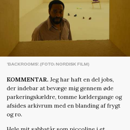
'BACKROOMS'. (FOTO: NORDISK FILM)
KOMMENTAR.
Jeg har haft en del jobs,
der indebar at bevæge mig gennem øde
parkeringskældre, tomme kældergange og
afsides arkivrum med en blanding af frygt
og ro.
Hele mit sabbatår som piccoline i et