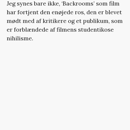
Jeg synes bare ikke, ‘Backrooms’ som film
har fortjent den enøjede ros, den er blevet
mødt med af kritikere og et publikum, som
er forblændede af filmens studentikose
nihilisme.
IKKE VANVITTIG NOK
Begejstringen over succeshistorien om
Gen Z-filmen er så stor, at mange
fremmaner en genialitet, som i mine øjne
ikke er der. I hvert fald ikke i selve filmen.
Fortællingen følger den triste
møbelsælger Clark og hans psykolog Mary
ind i det mytologiske backrooms-