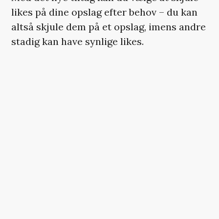
likes på dine opslag efter behov – du kan
altså skjule dem på et opslag, imens andre
stadig kan have synlige likes.
Du kan også vælge at slå likes fra på et
opslag, inden du poster det.
Ligeledes kan du vælge at skjule likes på
de opslag, du ser i dit feed. Her gælder det
dog
alle
opslag, hvis du aktiverer denne
funktion (som ikke berører dine egne
opslag), og altså ikke enkeltvis.
Facebook
har i samme ombæring
annonceret, at muligheden for at skjule