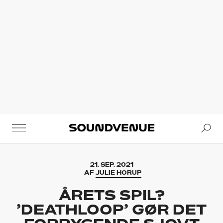
Se
Soundvenue
21. SEP. 2021
AF
JULIE HORUP
ÅRETS SPIL?
’DEATHLOOP’ GØR DET