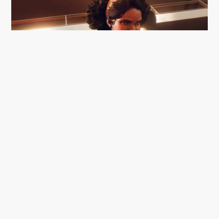
JULIANNA I FÆRD MED AT PLANTE EN KNYTNÆVE I
DIT FJÆS. (FOTO: PR)
’Deathloop’ er ét stort puslespil, du
langsomt stykker sammen. Det eneste, der
er 100 procent sikkert, er, at døgnet
gentager sig, hvis du dør. Og sådan starter
udforskningen af Blackreef.