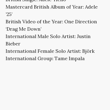
Mastercard British Album of Year: Adele
’25’
British Video of the Year: One Direction
‘Drag Me Down’
International Male Solo Artist: Justin
Bieber
International Female Solo Artist: Björk
International Group: Tame Impala
Global Success: Adele
Icon: David Bowie
HER SKULLE DER VÆRE
EN VIDEO, MEN DU KAN
IKKE SE DEN