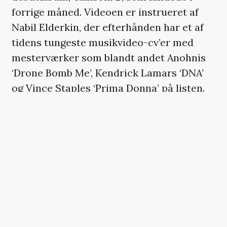
forrige måned. Videoen er instrueret af
Nabil Elderkin, der efterhånden har et af
tidens tungeste musikvideo-cv’er med
mesterværker som blandt andet Anohnis
‘Drone Bomb Me’, Kendrick Lamars ‘DNA’
og Vince Staples ‘Prima Donna’ på listen.
VI ANBEFALER
Rae Sremmurd-medlem annoncerer to
danske koncerter
Robyn fik selskab af en svensk
stjernekollega under befriende
menneskelig koncert