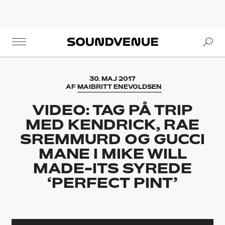
Se
Soundvenue
30. MAJ 2017
AF
MAIBRITT ENEVOLDSEN
VIDEO: TAG PÅ TRIP
MED KENDRICK, RAE
SREMMURD OG GUCCI
MANE I MIKE WILL
MADE-ITS SYREDE
‘PERFECT PINT’