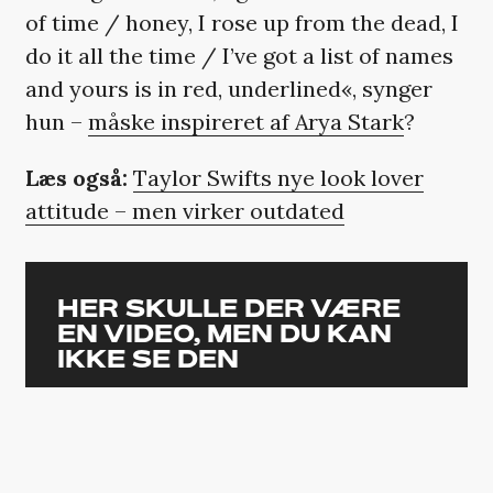
of time / honey, I rose up from the dead, I
do it all the time / I’ve got a list of names
and yours is in red, underlined«, synger
hun –
måske inspireret af Arya Stark
?
Læs også:
Taylor Swifts nye look lover
attitude – men virker outdated
HER SKULLE DER VÆRE
EN VIDEO, MEN DU KAN
IKKE SE DEN
Den er ikke tilgængelig, da den kan
indeholde cookies, som du har
fravalgt i dine indstillinger.