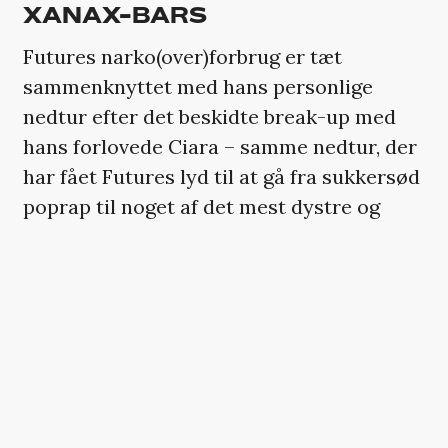
XANAX-BARS
Futures narko(over)forbrug er tæt
sammenknyttet med hans personlige
nedtur efter det beskidte break-up med
hans forlovede Ciara – samme nedtur, der
har fået Futures lyd til at gå fra sukkersød
poprap til noget af det mest dystre og
nihilistiske hiphop længe.
Pillerne er ikke kun accessories hos
Future, de er en del af en destruktiv spiral:
»Wash the molly down with champagne /
wash the xanny down with syrup / hope it
take away all this damn pain«, som han
synger på ’Hardly’ fra ’Monster’-mixtapet,