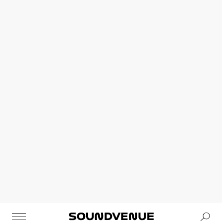
Se
Soundvenue