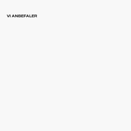
VI ANBEFALER
Årets 10 bedste danske sange – indtil
videre
Andreas Odbjerg tog et vovet valg på
Grøn – det betalte sig
TRENDING