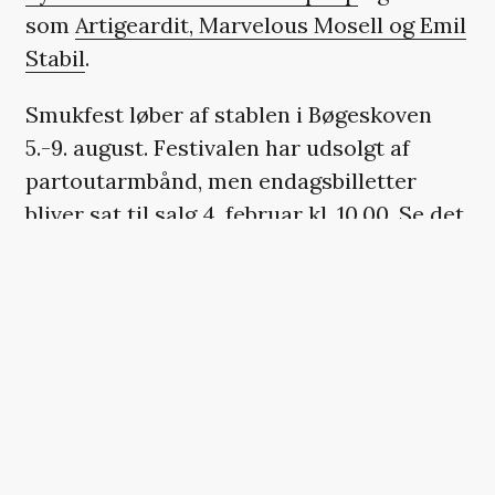
som
Artigeardit, Marvelous Mosell og Emil
Stabil
.
Smukfest løber af stablen i Bøgeskoven
5.-9. august. Festivalen har udsolgt af
partoutarmbånd, men endagsbilletter
bliver sat til salg 4. februar kl. 10.00. Se det
fulde program og køb billetter
HER
.
Dagens annonceringer:
Slipknot
Kraftwerk
Sam Fender
Sugaray Rayford
Dizzy Mizz Lizzy