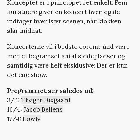
Konceptet er i princippet ret enkelt: Fem
kunstnere giver en koncert hver, og de
indtager hver især scenen, når klokken
slår midnat.
Koncerterne vil i bedste corona-ånd være
med et begrænset antal siddepladser og
samtidig være helt eksklusive: Der er kun
det ene show.
Programmet ser således ud:
3/4:
Thøger Dixgaard
16/4:
Jacob Bellens
17/4:
Lowly
24/4:
Myrkur
30/4:
Mikael Simpson