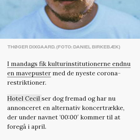
THØGER DIXGAARD. (FOTO: DANIEL BIRKEBÆK)
I mandags fik kulturinstitutionerne endnu
en mavepuster
med de nyeste corona-
restriktioner.
Hotel Cecil
ser dog fremad og har nu
annonceret en alternativ koncertrække,
der under navnet ’00:00′ kommer til at
foregå i april.