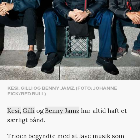
KESI, GILLI OG BENNY JAMZ. (FOTO: JOHANNE
FICK/RED BULL)
Kesi,
Gilli
og
Benny Jamz
har altid haft et
særligt bånd.
Trioen begyndte med at lave musik som