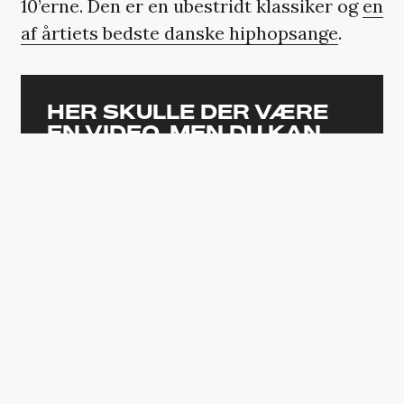
10’erne. Den er en ubestridt klassiker og
en
af årtiets bedste danske hiphopsange
.
HER SKULLE DER VÆRE
EN VIDEO, MEN DU KAN
IKKE SE DEN
Den er ikke tilgængelig, da den kan
indeholde cookies, som du har
fravalgt i dine indstillinger.
ÆNDRING AF DIT SAMTYKKE