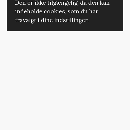
Den er ikke tilgængelig, da den kan
indeholde cookies, som du har
fravalgt i dine indstillinger.
ÆNDRING AF DIT SAMTYKKE
Førstesinglen ’Floating on a Moment’ har
en vægtløs baslinje, som om det jordiske
livs trængsler tynger mindre end normalt.
Her er et fromt børnekor, der på
smukkeste vis får sangen op at svæve. »It
just reminds us that all we have is here
and now«, synger Beth Gibbons. Det er