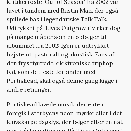
kritikerroste ’Out of Season’ fra 2002 var
lavet i tandem med Rustin Man, der også
spillede bas i legendariske Talk Talk.
Udtrykket på ’Lives Outgrown’ virker dog
på mange måder som en opfølger til
albummet fra 2002: Igen er udtrykket
højstemt, pastoralt og akustisk. Fans af
den frysetørrede, elektroniske triphop-
lyd, som de fleste forbinder med
Portishead, skal også denne gang kigge i
andre retninger.
Portishead lavede musik, der enten
foregik i storbyens neon-mørke eller i det
knivskarpe dagslys, der følger efter en nat
med dårlig nattesøvn. På ’Lives Outgrown’