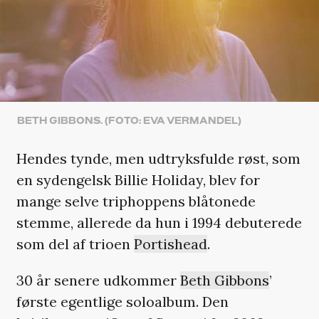
BETH GIBBONS. (FOTO: EVA VERMANDEL)
Hendes tynde, men udtryksfulde røst, som
en sydengelsk Billie Holiday, blev for
mange selve triphoppens blåtonede
stemme, allerede da hun i 1994 debuterede
som del af trioen
Portishead
.
30 år senere udkommer
Beth Gibbons
’
første egentlige soloalbum. Den