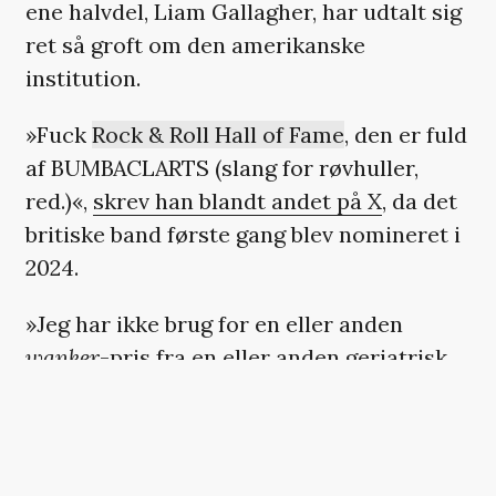
ene halvdel, Liam Gallagher, har udtalt sig
ret så groft om den amerikanske
institution.
»Fuck
Rock & Roll Hall of Fame
, den er fuld
af BUMBACLARTS (slang for røvhuller,
red.)«,
skrev han blandt andet på X
, da det
britiske band første gang blev nomineret i
2024.
»Jeg har ikke brug for en eller anden
wanker
-pris fra en eller anden geriatrisk
mand med cowboyhat«, udtalte han videre
og kaldte hele institutionen for »a load of
bollocks (en masse vrøvl, red.)«.