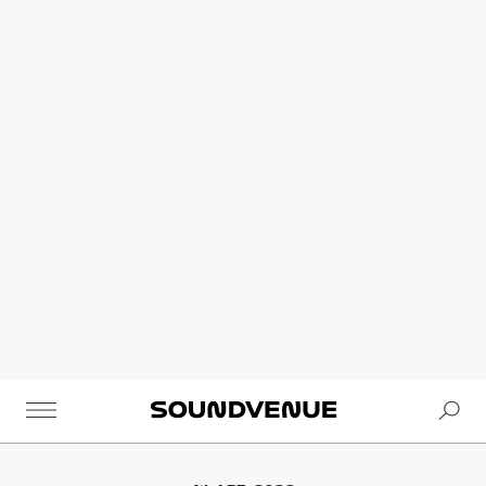
Se
Soundvenue