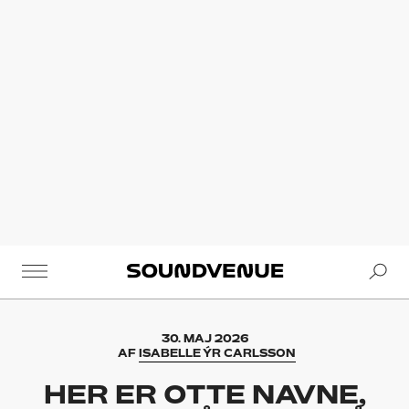
Se
Soundvenue
30. MAJ 2026
AF
ISABELLE ÝR CARLSSON
HER ER OTTE NAVNE,