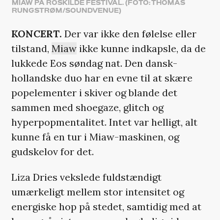
MIAW PÅ ROSKILDE FESTIVAL. (FOTO: THOMAS
RUNGSTRØM/SOUNDVENUE)
KONCERT.
Der var ikke den følelse eller
tilstand,
Miaw
ikke kunne indkapsle, da de
lukkede Eos søndag nat. Den dansk-
hollandske duo har en evne til at skære
popelementer i skiver og blande det
sammen med shoegaze, glitch og
hyperpopmentalitet. Intet var helligt, alt
kunne få en tur i Miaw-maskinen, og
gudskelov for det.
Liza Dries vekslede fuldstændigt
umærkeligt mellem stor intensitet og
energiske hop på stedet, samtidig med at