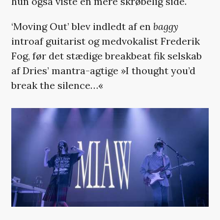
hun også viste en mere skrøbelig side.
‘Moving Out’ blev indledt af en
baggy
introaf guitarist og medvokalist Frederik
Fog, før det stædige breakbeat fik selskab
af Dries’ mantra-agtige »I thought you’d
break the silence…«