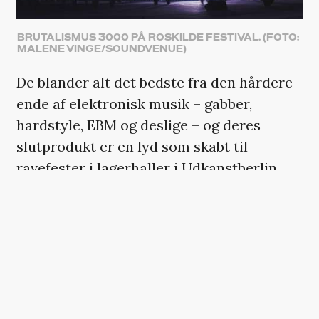
BRUTALISMUS 3000 PÅ ROSKILDE FESTIVAL. (FOTO:
MALENE VINGE/SOUNDVENUE)
De blander alt det bedste fra den hårdere
ende af elektronisk musik – gabber,
hardstyle, EBM og deslige – og deres
slutprodukt er en lyd som skabt til
ravefester i lagerhaller i Udkanstberlin.
Som at køre nede ad autobahnen befinder
vi os konstant i femte gear med speederen
i bund. Det går stærkt, det er drænende og
virker en kende farligt – men adrenalinens
rus stiger kun i takt med køreturen.
Det burde lyde som et sats med så ødelagt