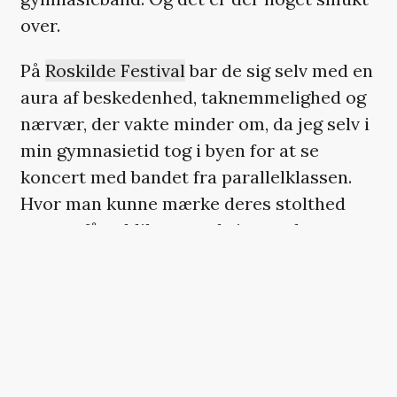
over.
På
Roskilde Festival
bar de sig selv med en
aura af beskedenhed, taknemmelighed og
nærvær, der vakte minder om, da jeg selv i
min gymnasietid tog i byen for at se
koncert med bandet fra parallelklassen.
Hvor man kunne mærke deres stolthed
over at få publikum med sig – og hvor
stoltheden smittede, for tænk engang, at
vores
gymnasium er i stand til det her.
Netop fordi Aphaca er så
likeable
, tænkte
man ikke det store over, at guitarist Albert
Rungs guitarspil måske var en kende