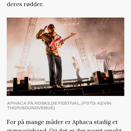
deres rødder.
APHACA PÅ ROSKILDE FESTIVAL. (FOTO: KEVIN
THOR/SOUNDVENUE)
For på mange måder er Aphaca stadig et
gymnasieband. Og det er der noget smukt