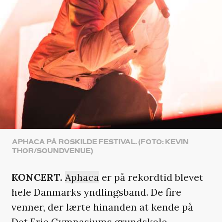
APHACA PÅ ROSKILDE FESTIVAL. (FOTO: KEVIN
THOR/SOUNDVENUE)
KONCERT.
Aphaca
er på rekordtid blevet
hele Danmarks yndlingsband. De fire
venner, der lærte hinanden at kende på
Det Frie Gymnasiums grundskole,