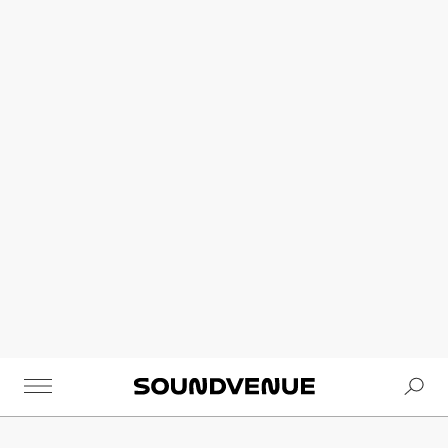
Se
Soundvenue