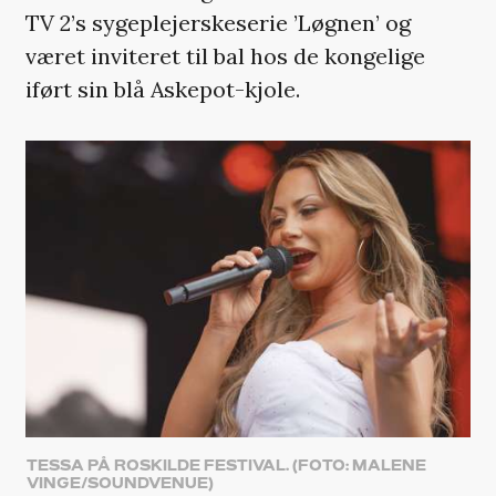
TV 2’s sygeplejerskeserie ’Løgnen’ og
været inviteret til bal hos de kongelige
iført sin blå Askepot-kjole.
TESSA PÅ ROSKILDE FESTIVAL. (FOTO: MALENE
VINGE/SOUNDVENUE)