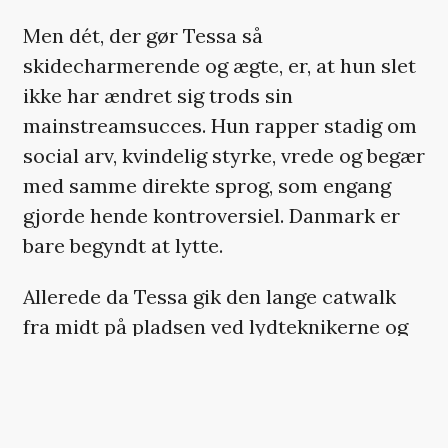
Men dét, der gør Tessa så
skidecharmerende og ægte, er, at hun slet
ikke har ændret sig trods sin
mainstreamsucces. Hun rapper stadig om
social arv, kvindelig styrke, vrede og begær
med samme direkte sprog, som engang
gjorde hende kontroversiel. Danmark er
bare begyndt at lytte.
Allerede da Tessa gik den lange catwalk
fra midt på pladsen ved lydteknikerne og
op til scenen, måtte hun kæmpe for ikke at
bryde ud i et smil, mens publikum rakte
hænderne frem mod hende. Kort efter
satte hun sig på sin trone og leverede sine