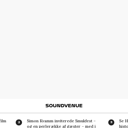
Soundvenue
ilm
Simon Kvamm inviterede Smukfest –
Se H
og en perlerække af gæster – med i
hist