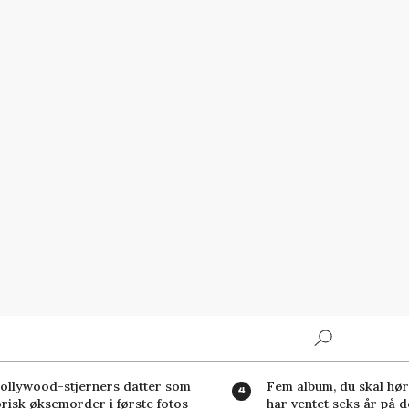
Search
ollywood-stjerners datter som
Fem album, du skal høre
orisk øksemorder i første fotos
har ventet seks år på d