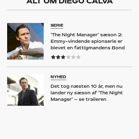
ALT OM
DIEGO CALVA
SERIE
’The Night Manager’ sæson 2:
Emmy-vindende spionserie er
blevet en fattigmandens Bond
NYHED
Det tog næsten 10 år, men nu
lander ny sæson af ’The Night
Manager’ – se traileren
NYHED
Se Jacob Elordi og Daisy Edgar-