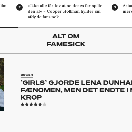
ilm
»Ikke alle får lov at se deres far spille
Aria
den af« – Cooper Hoffman hylder sin
mere
afdøde fars nok…
ALT OM
FAMESICK
BØGER
’GIRLS’ GJORDE LENA DUNHA
FÆNOMEN, MEN DET ENDTE I 
KROP