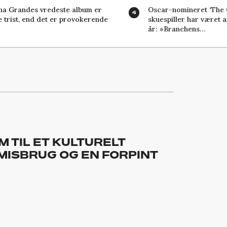
na Grandes vredeste album er
Oscar-nomineret ‘The 
 trist, end det er provokerende
skuespiller har været a
år: »Branchens…
M TIL ET KULTURELT
MISBRUG OG EN FORPINT