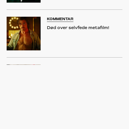
KOMMENTAR
Død over selvfede metafilm!
FILM
’Life Itself’: Oscar Isaac-drama vil
have dig til at tude for enhver
pris
NYHED
Se Oscar Isaac, Olivia Wilde og