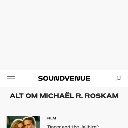
Se
Soundvenue
ALT OM
MICHAËL R. ROSKAM
FILM
’Racer and the Jailbird’: