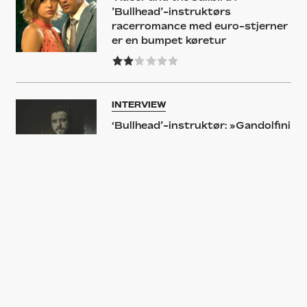
’Bullhead’-instruktørs
racerromance med euro-stjerner
er en bumpet køretur
INTERVIEW
‘Bullhead’-instruktør: »Gandolfini
var ydmyg og utroligt usikker«
FILM
‘Bullhead’