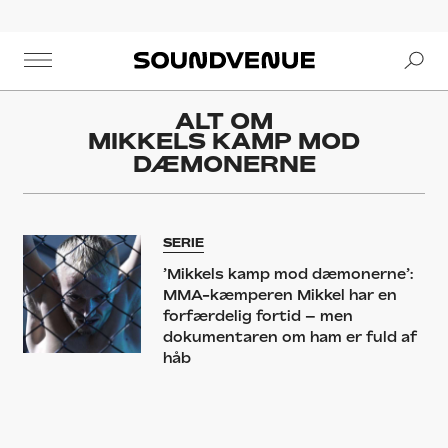
Se
Soundvenue
ALT OM
MIKKELS KAMP MOD
DÆMONERNE
SERIE
’Mikkels kamp mod dæmonerne’:
MMA-kæmperen Mikkel har en
forfærdelig fortid – men
dokumentaren om ham er fuld af
håb