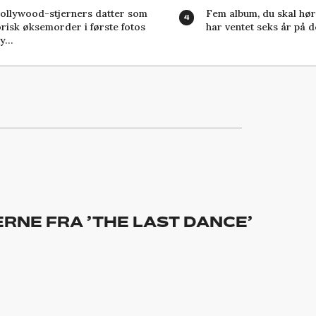
ollywood-stjerners datter som
Fem album, du skal høre
orisk øksemorder i første fotos
har ventet seks år på d
ny…
RNE FRA ’THE LAST DANCE’