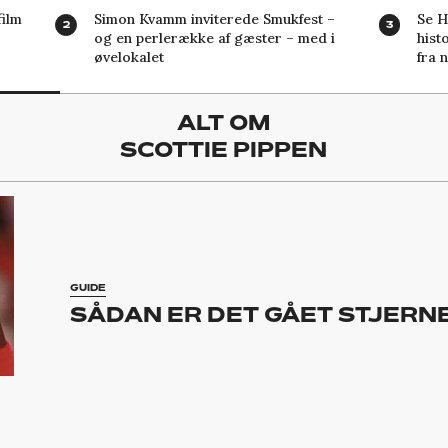
ilm
Simon Kvamm inviterede Smukfest –
Se H
og en perlerække af gæster – med i
hist
øvelokalet
fra 
ALT OM
SCOTTIE PIPPEN
GUIDE
SÅDAN ER DET GÅET STJERNE