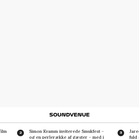
Soundvenue
ilm
Simon Kvamm inviterede Smukfest –
Jare
og en perlerække af gæster – med i
fuld