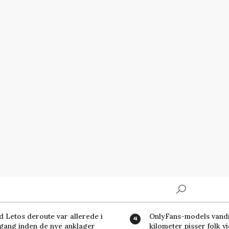
Search
d Letos deroute var allerede i
OnlyFans-models vand
 gang inden de nye anklager
kilometer pisser folk v