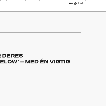
meget af
R DERES
LOW’ – MED ÉN VIGTIG