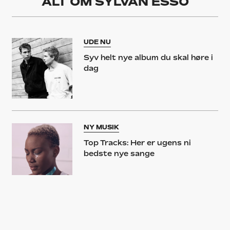
ALT OM
SYLVAN ESSO
UDE NU
Syv helt nye album du skal høre i
dag
NY MUSIK
Top Tracks: Her er ugens ni
bedste nye sange
GUIDE
20 koncerter du skal opleve i