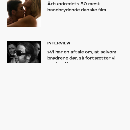
Århundredets 50 mest
banebrydende danske film
INTERVIEW
»Vi har en aftale om, at selvom
brødrene dør, så fortsætter vi
med at filme«
CPH:DOX
’Faderen, sønnerne og
helligånden’: To af Danmarks
mest uforglemmelige
filmkarakterer er tilbage i
opfølger til Jyllands ’Succession’