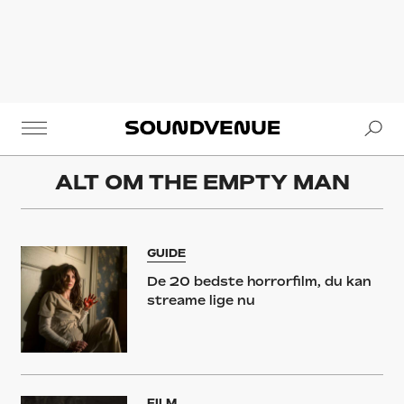
Se
Soundvenue
ALT OM
THE EMPTY MAN
GUIDE
De 20 bedste horrorfilm, du kan
streame lige nu
FILM