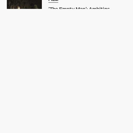
’The Empty Man’: Ambitiøs
horrorfilm har fået kultstatus –
især takket være de første 20
minutter
FÅ DAGENS
TOPHISTORIER I DIN
INBOX