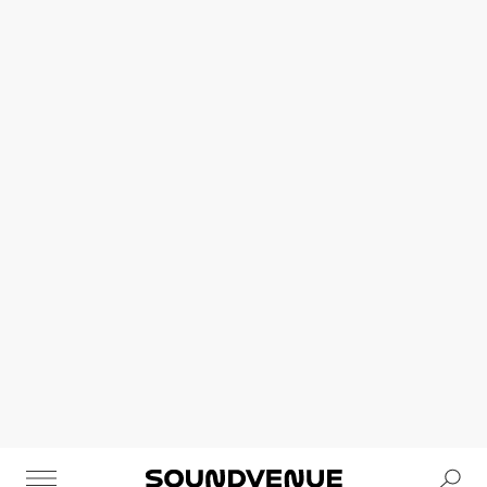
Se
Soundvenue